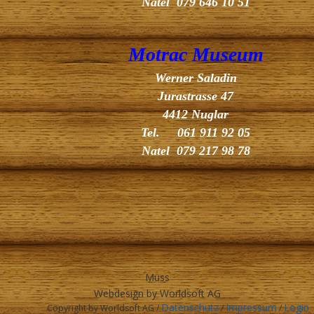
Natel 079 646 10 51
Motrac Museum
Werner Saladin
Jurastrasse 47
4412 Nuglar
Tel. 061 911 92 05
Natel 079 217 98 78
Muss
Webdesign by Worldsoft AG
Datenschutz
Impressum
Login
Copyright by Worldsoft AG /
/
/