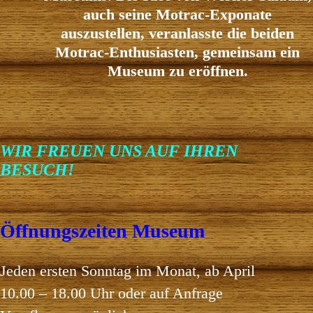
auch seine Motrac-Exponate
auszustellen, veranlasste die beiden
Motrac-Enthusiasten, gemeinsam ein
Museum zu eröffnen.
WIR FREUEN UNS AUF IHREN
BESUCH!
Öffnungszeiten Museum
Jeden ersten Sonntag im Monat
, ab April
10.00 – 18.00 Uhr oder auf Anfrage